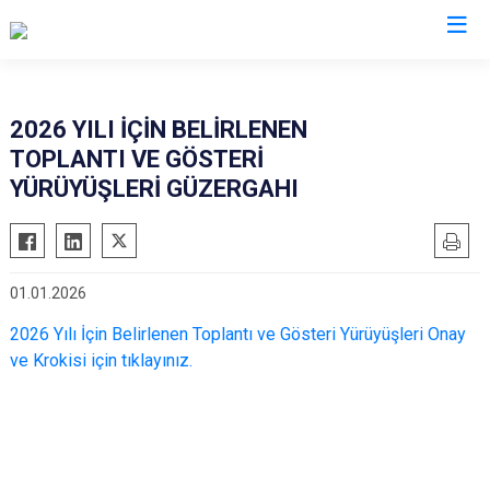
İzmir
2026 YILI İÇİN BELİRLENEN
TOPLANTI VE GÖSTERİ
Aliağa
Foça
Menemen
YÜRÜYÜŞLERİ GÜZERGAHI
Balçova
Gaziemir
Narlıdere
Bayındır
Güzelbahçe
Ödemiş
Bergama
Karaburun
Seferihisar
01.01.2026
Beydağ
Karşıyaka
Selçuk
2026 Yılı İçin Belirlenen Toplantı ve Gösteri Yürüyüşleri Onay
Bornova
Kemalpaşa
Tire
ve Krokisi için tıklayınız.
Buca
Kınık
Torbalı
Çeşme
Kiraz
Urla
Çiğli
Konak
Bayraklı
Dikili
Menderes
Karabağlar