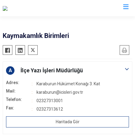
İzmir
Kaymakamlık Birimleri
Aliağa
Foça
Menemen
Balçova
Gaziemir
Narlıdere
Bayındır
Güzelbahçe
Ödemiş
İlçe Yazı İşleri Müdürlüğü
A
Bergama
Karaburun
Seferihisar
Adres:
Karaburun Hükümet Konağı 3. Kat
Beydağ
Karşıyaka
Selçuk
Mail:
karaburun@icisleri.gov.tr
Bornova
Kemalpaşa
Tire
Telefon:
02327313001
Buca
Kınık
Torbalı
Fax:
02327313612
Çeşme
Kiraz
Urla
Çiğli
Konak
Haritada Gör
Bayraklı
Dikili
Menderes
Karabağlar