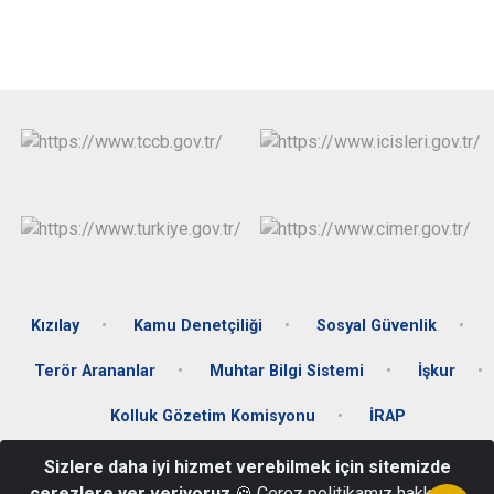
Kızılay
Kamu Denetçiliği
Sosyal Güvenlik
Terör Arananlar
Muhtar Bilgi Sistemi
İşkur
Kolluk Gözetim Komisyonu
İRAP
Sizlere daha iyi hizmet verebilmek için sitemizde
İskele Mahallesi Hükümet Konağı Caddesi No:1 Karaburun/İZMİR
çerezlere yer veriyoruz
🍪 Çerez politikamız hakkında