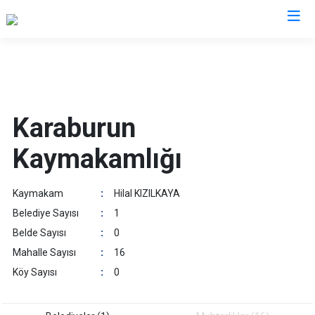
İzmir
Aliağa
Foça
Menemen
Karaburun
Balçova
Gaziemir
Narlıdere
Kaymakamlığı
Bayındır
Güzelbahçe
Ödemiş
Bergama
Karaburun
Seferihisar
Kaymakam
:
Hilal KIZILKAYA
Beydağ
Karşıyaka
Selçuk
Belediye Sayısı
:
1
Bornova
Kemalpaşa
Tire
Belde Sayısı
:
0
Buca
Kınık
Torbalı
Mahalle Sayısı
:
16
Çeşme
Kiraz
Urla
Köy Sayısı
:
0
Çiğli
Konak
Bayraklı
Dikili
Menderes
Karabağlar