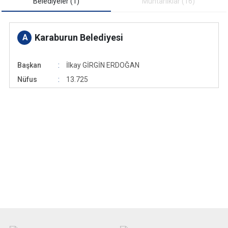
Belediyeler (1)
Muhtarliklar (16)
Karaburun Belediyesi
A
Başkan
İlkay GİRGİN ERDOĞAN
Nüfus
13.725