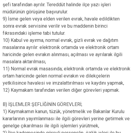
şefi tarafından ayrılır. Tereddüt halinde ilçe yazı işleri
müdürünün görüşüne başvurulur.
9) İsme gelen veya elden verilen evrak, havale edildikten
sonra evrak servisine verilir ve bu maddenin birinci
fıkrasındaki işleme tabi tutulur.
10) Kabul ve ayırma, normal evrak, gizli evrak ve dağıtım
masalarına ayrılır: elektronik ortamda ve elektronik ortam
haricinde gelen evrakın alınması, açılması ve ayrılarak ilgili
masalara aktarılması,
11) Normal evrak masasında; elektronik ortamda ve elektronik
ortam haricinde gelen normal evrakın ve dilekçelerin
yetkilisince havalesi ve imzalattırılması ve kaydını yapmak,
12) Kaymakam tarafından verilen diğer görevleri yapmak.
B) İŞLEMLER ŞEFLİĞİNİN GÖREVLERİ;
1) Kaymakamın kanun, tüzük, yönetmelik ve Bakanlar Kurulu
kararlarının yayımlanması ile ilgili görevleri yerine getirmek ve
genelge çıkarılması ile ilgili işlemleri yürütmek,
2) İlçe kademesinde görevli personelin özlük işleri ile bu