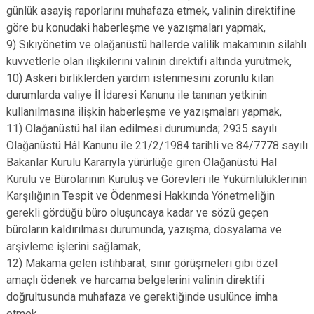
günlük asayiş raporlarını muhafaza etmek, valinin direktifine
göre bu konudaki haberleşme ve yazışmaları yapmak,
9) Sıkıyönetim ve olağanüstü hallerde valilik makamının silahlı
kuvvetlerle olan ilişkilerini valinin direktifi altında yürütmek,
10) Askeri birliklerden yardım istenmesini zorunlu kılan
durumlarda valiye İl İdaresi Kanunu ile tanınan yetkinin
kullanılmasına ilişkin haberleşme ve yazışmaları yapmak,
11) Olağanüstü hal ilan edilmesi durumunda; 2935 sayılı
Olağanüstü Hâl Kanunu ile 21/2/1984 tarihli ve 84/7778 sayılı
Bakanlar Kurulu Kararıyla yürürlüğe giren Olağanüstü Hal
Kurulu ve Bürolarının Kuruluş ve Görevleri ile Yükümlülüklerinin
Karşılığının Tespit ve Ödenmesi Hakkında Yönetmeliğin
gerekli gördüğü büro oluşuncaya kadar ve sözü geçen
büroların kaldırılması durumunda, yazışma, dosyalama ve
arşivleme işlerini sağlamak,
12) Makama gelen istihbarat, sınır görüşmeleri gibi özel
amaçlı ödenek ve harcama belgelerini valinin direktifi
doğrultusunda muhafaza ve gerektiğinde usulünce imha
etmek,