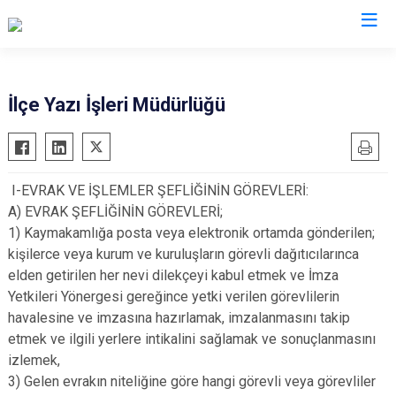
İzmir
İlçe Yazı İşleri Müdürlüğü
Aliağa
Foça
Menemen
Balçova
Gaziemir
Narlıdere
I-EVRAK VE İŞLEMLER ŞEFLİĞİNİN GÖREVLERİ:
Bayındır
Güzelbahçe
Ödemiş
A) EVRAK ŞEFLİĞİNİN GÖREVLERİ;
Bergama
Karaburun
Seferihisar
1) Kaymakamlığa posta veya elektronik ortamda gönderilen;
Beydağ
Karşıyaka
Selçuk
kişilerce veya kurum ve kuruluşların görevli dağıtıcılarınca
elden getirilen her nevi dilekçeyi kabul etmek ve İmza
Bornova
Kemalpaşa
Tire
Yetkileri Yönergesi gereğince yetki verilen görevlilerin
Buca
Kınık
Torbalı
havalesine ve imzasına hazırlamak, imzalanmasını takip
Çeşme
Kiraz
Urla
etmek ve ilgili yerlere intikalini sağlamak ve sonuçlanmasını
Çiğli
Konak
Bayraklı
izlemek,
3) Gelen evrakın niteliğine göre hangi görevli veya görevliler
Dikili
Menderes
Karabağlar