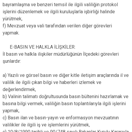
bayramlaşma ve benzeri temsil ile ilgili valiliğin protokol
işlerini düzenlemek ve ilgili kuruluşlarla işbirliği halinde
yürütmek,
f) Mevzuat veya vali tarafından verilen diğer görevleri
yapmak.
E-BASIN VE HALKLA İLİŞKİLER:
İl basın ve halkla ilişkiler müdürlüğünün İlçedeki görevleri
şunlardır:
a) Yazılı ve görsel basın ve diğer kitle iletişim araçlarında il ve
valilik ile ilgili çıkan bilgi ve haberleri izlemek ve
değerlendirmek,
b) Valinin talimatı doğrultusunda basın bültenini hazırlamak ve
basına bilgi vermek, valiliğin basın toplantılarıyla ilgili işlerini
yapmak,
c) Basın ilan ve basın-yayın ve enformasyon mevzuatının
valilikler ile ilgili iş ve işlemlerini yürütmek,
ç) 10/8/1990 tarihli ve 90/748 sayılı Bakanlar Kurulu Kararıyla