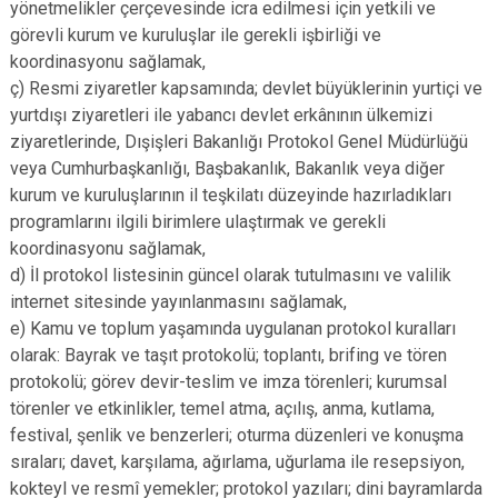
yönetmelikler çerçevesinde icra edilmesi için yetkili ve
görevli kurum ve kuruluşlar ile gerekli işbirliği ve
koordinasyonu sağlamak,
ç) Resmi ziyaretler kapsamında; devlet büyüklerinin yurtiçi ve
yurtdışı ziyaretleri ile yabancı devlet erkânının ülkemizi
ziyaretlerinde, Dışişleri Bakanlığı Protokol Genel Müdürlüğü
veya Cumhurbaşkanlığı, Başbakanlık, Bakanlık veya diğer
kurum ve kuruluşlarının il teşkilatı düzeyinde hazırladıkları
programlarını ilgili birimlere ulaştırmak ve gerekli
koordinasyonu sağlamak,
d) İl protokol listesinin güncel olarak tutulmasını ve valilik
internet sitesinde yayınlanmasını sağlamak,
e) Kamu ve toplum yaşamında uygulanan protokol kuralları
olarak: Bayrak ve taşıt protokolü; toplantı, brifing ve tören
protokolü; görev devir-teslim ve imza törenleri; kurumsal
törenler ve etkinlikler, temel atma, açılış, anma, kutlama,
festival, şenlik ve benzerleri; oturma düzenleri ve konuşma
sıraları; davet, karşılama, ağırlama, uğurlama ile resepsiyon,
kokteyl ve resmî yemekler; protokol yazıları; dini bayramlarda