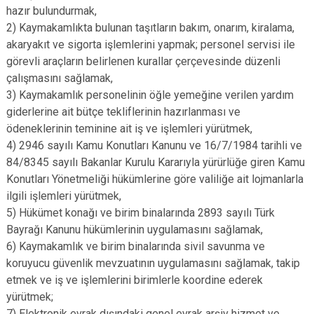
hazır bulundurmak,
2) Kaymakamlıkta bulunan taşıtların bakım, onarım, kiralama,
akaryakıt ve sigorta işlemlerini yapmak; personel servisi ile
görevli araçların belirlenen kurallar çerçevesinde düzenli
çalışmasını sağlamak,
3) Kaymakamlık personelinin öğle yemeğine verilen yardım
giderlerine ait bütçe tekliflerinin hazırlanması ve
ödeneklerinin teminine ait iş ve işlemleri yürütmek,
4) 2946 sayılı Kamu Konutları Kanunu ve 16/7/1984 tarihli ve
84/8345 sayılı Bakanlar Kurulu Kararıyla yürürlüğe giren Kamu
Konutları Yönetmeliği hükümlerine göre valiliğe ait lojmanlarla
ilgili işlemleri yürütmek,
5) Hükümet konağı ve birim binalarında 2893 sayılı Türk
Bayrağı Kanunu hükümlerinin uygulamasını sağlamak,
6) Kaymakamlık ve birim binalarında sivil savunma ve
koruyucu güvenlik mevzuatının uygulamasını sağlamak, takip
etmek ve iş ve işlemlerini birimlerle koordine ederek
yürütmek;
7) Elektronik evrak dışındaki genel evrak arşiv hizmet ve