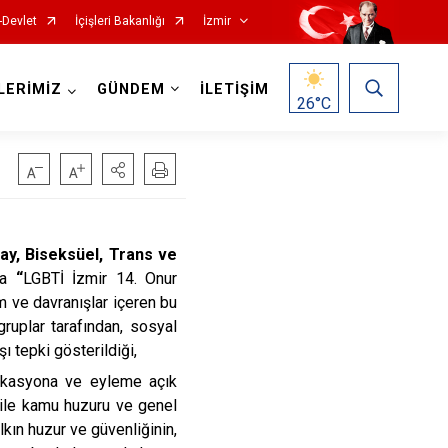
-Devlet
İçişleri Bakanlığı
İzmir
LERİMİZ
GÜNDEM
İLETİŞİM
26
°C
ay, Biseksüel, Trans ve
Foça
Menemen
nda
“
LGBTİ İzmir 14. Onur
Gaziemir
Narlıdere
um ve davranışlar içeren bu
gruplar tarafından, sosyal
Güzelbahçe
Ödemiş
ı tepki gösterildiği,
Karaburun
Seferihisar
vokasyona ve eyleme açık
Karşıyaka
Selçuk
r ile kamu huzuru ve genel
lkın huzur ve güvenliğinin,
Kemalpaşa
Tire