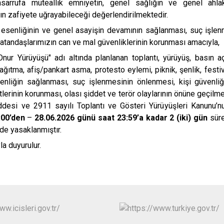
tasarrufa müteallik emniyetin, genel sağlığın ve genel ahla
Buca
ın zafiyete uğrayabileceği değerlendirilmektedir.
Çeşme
esenliğinin ve genel asayişin devamının sağlanması, suç işlen
vatandaşlarımızın can ve mal güvenliklerinin korunması amacıyla,
Çiğli
Onur Yürüyüşü" adı altında planlanan toplantı, yürüyüş, basın a
Dikili
dağıtma, afiş/pankart asma, protesto eylemi, piknik, şenlik, festiv
nliğin sağlanması, suç işlenmesinin önlenmesi, kişi güvenliği
lerinin korunması, olası şiddet ve terör olaylarının önüne geçilme
ddesi ve 2911 sayılı Toplantı ve Gösteri Yürüyüşleri Kanunu’
:00’den
–
28.06.2026 günü saat 23:59’a kadar 2 (iki) gün
süre 
inde yasaklanmıştır.
a duyurulur.