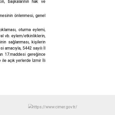
kın, başkalarının hak ve
Kınık
Torbalı
Kiraz
Urla
mesinin önlenmesi, genel
Konak
Bayraklı
çıklaması, oturma eylemi,
Menderes
Karabağlar
al vb. eylem/etkinliklerin,
nin sağlanması, kişilerin
si amacıyla, 5442 sayılı İl
nun 17.maddesi gereğince
ile açık yerlerde İzmir İli