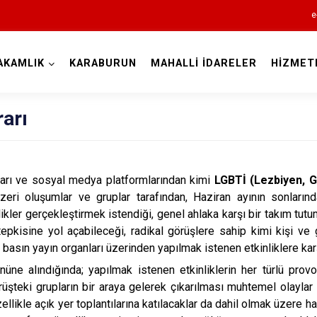
e
AKAMLIK
KARABURUN
MAHALLİ İDARELER
HİZMET
İzmir
arı
ları ve sosyal medya platformlarından kimi
LGBTİ (Lezbiyen, G
Aliağa
zeri oluşumlar ve gruplar tarafından, Haziran ayının sonları
Balçova
likler gerçekleştirmek istendiği, genel ahlaka karşı bir takım tut
 tepkisine yol açabileceği, radikal görüşlere sahip kimi kişi ve 
Bayındır
basın yayın organları üzerinden yapılmak istenen etkinliklere karş
Bergama
üne alındığında; yapılmak istenen etkinliklerin her türlü pro
Beydağ
rüşteki grupların bir araya gelerek çıkarılması muhtemel olayla
ellikle açık yer toplantılarına katılacaklar da dahil olmak üzere ha
Bornova